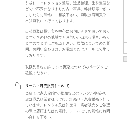
引越し、コレクション整理、遺品整理、生前整理な
どでご不要になりました古い家具、雑貨類等ござい
ましたらお気軽にご相談下さい。買取は店頭買取、
出張買取にて行っております。
出張買取は横浜市を中心にお伺いさせて頂いており
ますがその他の地域でもお伺いが出来る場合があり
ますのでまずはご相談下さい。買取についてのご質
問、お問い合わせは、お電話またはメールにて承っ
ております。
取扱品目など詳しくは
買取についてのページ
をご
確認ください。
リース・卸売販売について
当店では家具/雑貨/小物類などのレンタル事業や、
店舗様及び業者様向けに、卸売り・業者販売を行っ
ています。レンタル又は卸売り・業者販売をご希望
の際は店頭またはお電話、メールにてお気軽にお問
い合わせ下さい。