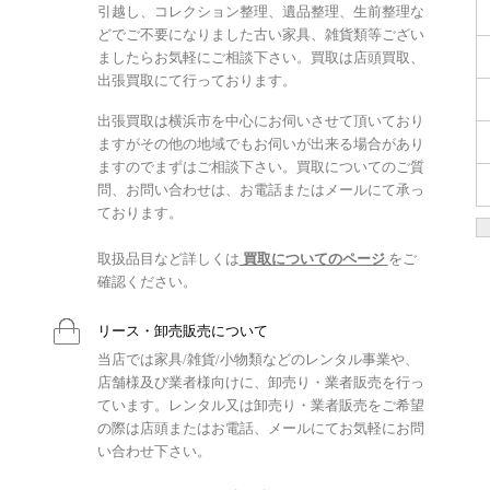
引越し、コレクション整理、遺品整理、生前整理な
どでご不要になりました古い家具、雑貨類等ござい
ましたらお気軽にご相談下さい。買取は店頭買取、
出張買取にて行っております。
出張買取は横浜市を中心にお伺いさせて頂いており
ますがその他の地域でもお伺いが出来る場合があり
ますのでまずはご相談下さい。買取についてのご質
問、お問い合わせは、お電話またはメールにて承っ
ております。
取扱品目など詳しくは
買取についてのページ
をご
確認ください。
リース・卸売販売について
当店では家具/雑貨/小物類などのレンタル事業や、
店舗様及び業者様向けに、卸売り・業者販売を行っ
ています。レンタル又は卸売り・業者販売をご希望
の際は店頭またはお電話、メールにてお気軽にお問
い合わせ下さい。