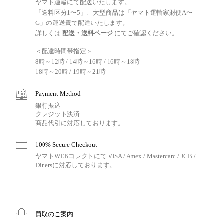
ヤマト運輸にて配送いたします。
「送料区分1〜5」、大型商品は「ヤマト運輸家財便A〜
G」の運送費で配達いたします。
詳しくは
配送・送料ページ
にてご確認ください。
＜配達時間帯指定＞
8時～12時 / 14時～16時 / 16時～18時
18時～20時 / 19時～21時
Payment Method
銀行振込
クレジット決済
商品代引に対応しております。
100% Secure Checkout
ヤマトWEBコレクトにて VISA / Amex / Mastercard / JCB /
Dinersに対応しております。
買取のご案内