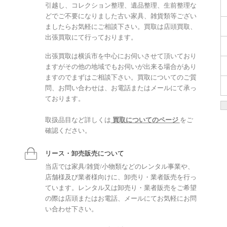
引越し、コレクション整理、遺品整理、生前整理な
どでご不要になりました古い家具、雑貨類等ござい
ましたらお気軽にご相談下さい。買取は店頭買取、
出張買取にて行っております。
出張買取は横浜市を中心にお伺いさせて頂いており
ますがその他の地域でもお伺いが出来る場合があり
ますのでまずはご相談下さい。買取についてのご質
問、お問い合わせは、お電話またはメールにて承っ
ております。
取扱品目など詳しくは
買取についてのページ
をご
確認ください。
リース・卸売販売について
当店では家具/雑貨/小物類などのレンタル事業や、
店舗様及び業者様向けに、卸売り・業者販売を行っ
ています。レンタル又は卸売り・業者販売をご希望
の際は店頭またはお電話、メールにてお気軽にお問
い合わせ下さい。