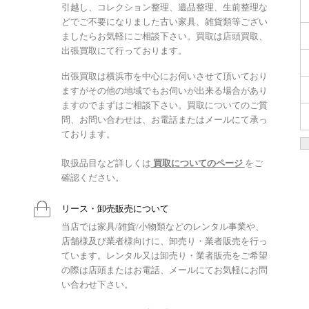
引越し、コレクション整理、遺品整理、生前整理な
どでご不要になりました古い家具、雑貨類等ござい
ましたらお気軽にご相談下さい。買取は店頭買取、
出張買取にて行っております。
出張買取は横浜市を中心にお伺いさせて頂いており
ますがその他の地域でもお伺いが出来る場合があり
ますのでまずはご相談下さい。買取についてのご質
問、お問い合わせは、お電話またはメールにて承っ
ております。
取扱品目など詳しくは
買取についてのページ
をご
確認ください。
リース・卸売販売について
当店では家具/雑貨/小物類などのレンタル事業や、
店舗様及び業者様向けに、卸売り・業者販売を行っ
ています。レンタル又は卸売り・業者販売をご希望
の際は店頭またはお電話、メールにてお気軽にお問
い合わせ下さい。