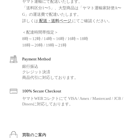
ヤマト運輸にて配送いたします。
「送料区分1〜5」、大型商品は「ヤマト運輸家財便A〜
G」の運送費で配達いたします。
詳しくは
配送・送料ページ
にてご確認ください。
＜配達時間帯指定＞
8時～12時 / 14時～16時 / 16時～18時
18時～20時 / 19時～21時
Payment Method
銀行振込
クレジット決済
商品代引に対応しております。
100% Secure Checkout
ヤマトWEBコレクトにて VISA / Amex / Mastercard / JCB /
Dinersに対応しております。
買取のご案内