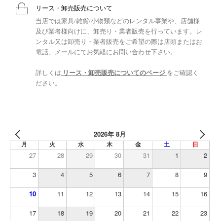
リース・卸売販売について
当店では家具/雑貨/小物類などのレンタル事業や、店舗様
及び業者様向けに、卸売り・業者販売を行っています。レ
ンタル又は卸売り・業者販売をご希望の際は店頭またはお
電話、メールにてお気軽にお問い合わせ下さい。
詳しくは
リース・卸売販売についてのページ
をご確認く
ださい。
2026年 8月
月
火
水
木
金
土
日
27
28
29
30
31
1
2
3
4
5
6
7
8
9
10
11
12
13
14
15
16
17
18
19
20
21
22
23