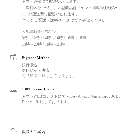
ヤマト運輸にて配送いたします。
「送料区分1〜5」、大型商品は「ヤマト運輸家財便A〜
G」の運送費で配達いたします。
詳しくは
配送・送料ページ
にてご確認ください。
＜配達時間帯指定＞
8時～12時 / 14時～16時 / 16時～18時
18時～20時 / 19時～21時
Payment Method
銀行振込
クレジット決済
商品代引に対応しております。
100% Secure Checkout
ヤマトWEBコレクトにて VISA / Amex / Mastercard / JCB /
Dinersに対応しております。
買取のご案内