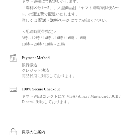
ヤマト運輸にて配送いたします。
「送料区分1〜5」、大型商品は「ヤマト運輸家財便A〜
G」の運送費で配達いたします。
詳しくは
配送・送料ページ
にてご確認ください。
＜配達時間帯指定＞
8時～12時 / 14時～16時 / 16時～18時
18時～20時 / 19時～21時
Payment Method
銀行振込
クレジット決済
商品代引に対応しております。
100% Secure Checkout
ヤマトWEBコレクトにて VISA / Amex / Mastercard / JCB /
Dinersに対応しております。
買取のご案内