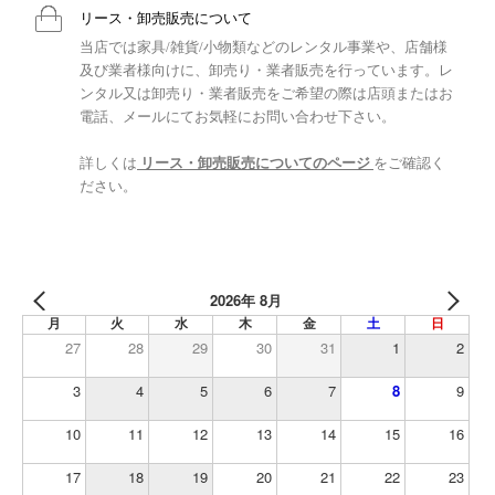
リース・卸売販売について
当店では家具/雑貨/小物類などのレンタル事業や、店舗様
及び業者様向けに、卸売り・業者販売を行っています。レ
ンタル又は卸売り・業者販売をご希望の際は店頭またはお
電話、メールにてお気軽にお問い合わせ下さい。
詳しくは
リース・卸売販売についてのページ
をご確認く
ださい。
2026年 8月
月
火
水
木
金
土
日
27
28
29
30
31
1
2
3
4
5
6
7
8
9
10
11
12
13
14
15
16
17
18
19
20
21
22
23