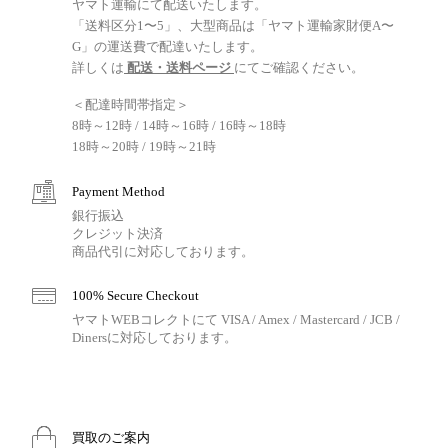
ヤマト運輸にて配送いたします。
「送料区分1〜5」、大型商品は「ヤマト運輸家財便A〜
G」の運送費で配達いたします。
詳しくは
配送・送料ページ
にてご確認ください。
＜配達時間帯指定＞
8時～12時 / 14時～16時 / 16時～18時
18時～20時 / 19時～21時
Payment Method
銀行振込
クレジット決済
商品代引に対応しております。
100% Secure Checkout
ヤマトWEBコレクトにて VISA / Amex / Mastercard / JCB /
Dinersに対応しております。
買取のご案内