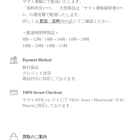
ヤマト運輸にて配送いたします。
「送料区分1〜5」、大型商品は「ヤマト運輸家財便A〜
G」の運送費で配達いたします。
詳しくは
配送・送料ページ
にてご確認ください。
＜配達時間帯指定＞
8時～12時 / 14時～16時 / 16時～18時
18時～20時 / 19時～21時
Payment Method
銀行振込
クレジット決済
商品代引に対応しております。
100% Secure Checkout
ヤマトWEBコレクトにて VISA / Amex / Mastercard / JCB /
Dinersに対応しております。
買取のご案内