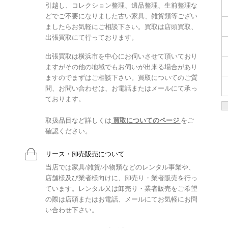
引越し、コレクション整理、遺品整理、生前整理な
どでご不要になりました古い家具、雑貨類等ござい
ましたらお気軽にご相談下さい。買取は店頭買取、
出張買取にて行っております。
出張買取は横浜市を中心にお伺いさせて頂いており
ますがその他の地域でもお伺いが出来る場合があり
ますのでまずはご相談下さい。買取についてのご質
問、お問い合わせは、お電話またはメールにて承っ
ております。
取扱品目など詳しくは
買取についてのページ
をご
確認ください。
リース・卸売販売について
当店では家具/雑貨/小物類などのレンタル事業や、
店舗様及び業者様向けに、卸売り・業者販売を行っ
ています。レンタル又は卸売り・業者販売をご希望
の際は店頭またはお電話、メールにてお気軽にお問
い合わせ下さい。