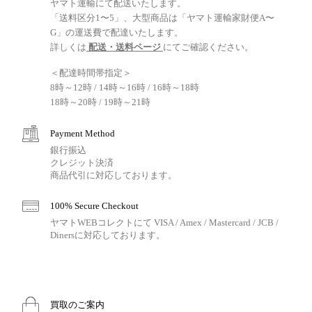
ヤマト運輸にて配送いたします。
「送料区分1〜5」、大型商品は「ヤマト運輸家財便A〜
G」の運送費で配達いたします。
詳しくは
配送・送料ページ
にてご確認ください。
＜配達時間帯指定＞
8時～12時 / 14時～16時 / 16時～18時
18時～20時 / 19時～21時
Payment Method
銀行振込
クレジット決済
商品代引に対応しております。
100% Secure Checkout
ヤマトWEBコレクトにて VISA / Amex / Mastercard / JCB /
Dinersに対応しております。
買取のご案内