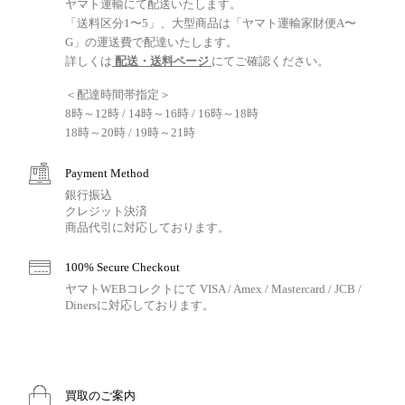
ヤマト運輸にて配送いたします。
「送料区分1〜5」、大型商品は「ヤマト運輸家財便A〜
G」の運送費で配達いたします。
詳しくは
配送・送料ページ
にてご確認ください。
＜配達時間帯指定＞
8時～12時 / 14時～16時 / 16時～18時
18時～20時 / 19時～21時
Payment Method
銀行振込
クレジット決済
商品代引に対応しております。
100% Secure Checkout
ヤマトWEBコレクトにて VISA / Amex / Mastercard / JCB /
Dinersに対応しております。
買取のご案内