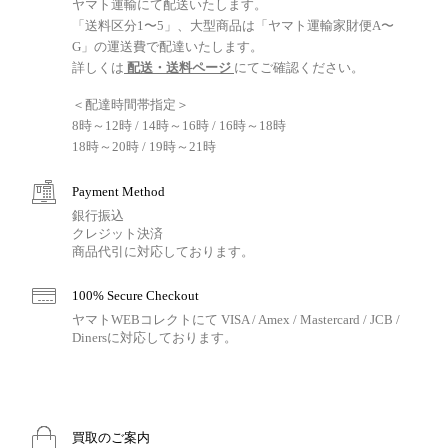
ヤマト運輸にて配送いたします。
「送料区分1〜5」、大型商品は「ヤマト運輸家財便A〜
G」の運送費で配達いたします。
詳しくは
配送・送料ページ
にてご確認ください。
＜配達時間帯指定＞
8時～12時 / 14時～16時 / 16時～18時
18時～20時 / 19時～21時
Payment Method
銀行振込
クレジット決済
商品代引に対応しております。
100% Secure Checkout
ヤマトWEBコレクトにて VISA / Amex / Mastercard / JCB /
Dinersに対応しております。
買取のご案内