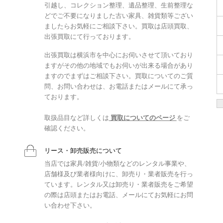
引越し、コレクション整理、遺品整理、生前整理な
どでご不要になりました古い家具、雑貨類等ござい
ましたらお気軽にご相談下さい。買取は店頭買取、
出張買取にて行っております。
出張買取は横浜市を中心にお伺いさせて頂いており
ますがその他の地域でもお伺いが出来る場合があり
ますのでまずはご相談下さい。買取についてのご質
問、お問い合わせは、お電話またはメールにて承っ
ております。
取扱品目など詳しくは
買取についてのページ
をご
確認ください。
リース・卸売販売について
当店では家具/雑貨/小物類などのレンタル事業や、
店舗様及び業者様向けに、卸売り・業者販売を行っ
ています。レンタル又は卸売り・業者販売をご希望
の際は店頭またはお電話、メールにてお気軽にお問
い合わせ下さい。