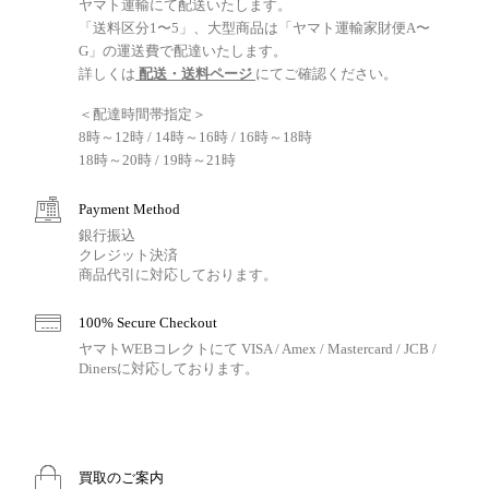
ヤマト運輸にて配送いたします。
「送料区分1〜5」、大型商品は「ヤマト運輸家財便A〜
G」の運送費で配達いたします。
詳しくは
配送・送料ページ
にてご確認ください。
＜配達時間帯指定＞
8時～12時 / 14時～16時 / 16時～18時
18時～20時 / 19時～21時
Payment Method
銀行振込
クレジット決済
商品代引に対応しております。
100% Secure Checkout
ヤマトWEBコレクトにて VISA / Amex / Mastercard / JCB /
Dinersに対応しております。
買取のご案内