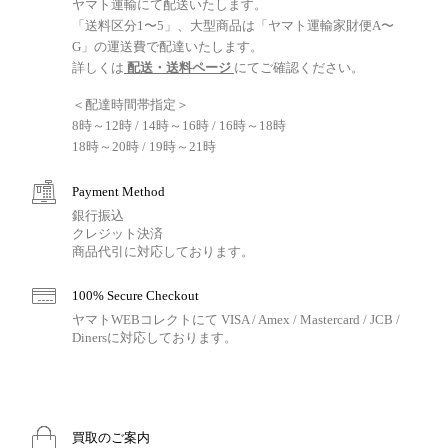
ヤマト運輸にて配送いたします。
「送料区分1〜5」、大型商品は「ヤマト運輸家財便A〜
G」の運送費で配達いたします。
詳しくは
配送・送料ページ
にてご確認ください。
＜配達時間帯指定＞
8時～12時 / 14時～16時 / 16時～18時
18時～20時 / 19時～21時
Payment Method
銀行振込
クレジット決済
商品代引に対応しております。
100% Secure Checkout
ヤマトWEBコレクトにて VISA / Amex / Mastercard / JCB /
Dinersに対応しております。
買取のご案内