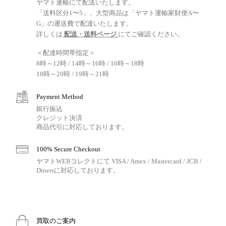
ヤマト運輸にて配送いたします。
「送料区分1〜5」、大型商品は「ヤマト運輸家財便A〜
G」の運送費で配達いたします。
詳しくは
配送・送料ページ
にてご確認ください。
＜配達時間帯指定＞
8時～12時 / 14時～16時 / 16時～18時
18時～20時 / 19時～21時
Payment Method
銀行振込
クレジット決済
商品代引に対応しております。
100% Secure Checkout
ヤマトWEBコレクトにて VISA / Amex / Mastercard / JCB /
Dinersに対応しております。
買取のご案内