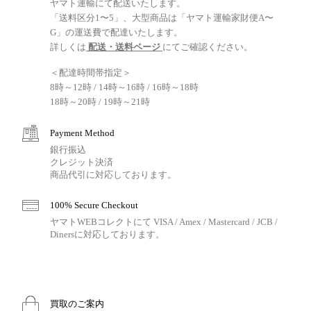
ヤマト運輸にて配送いたします。
「送料区分1〜5」、大型商品は「ヤマト運輸家財便A〜
G」の運送費で配達いたします。
詳しくは
配送・送料ページ
にてご確認ください。
＜配達時間帯指定＞
8時～12時 / 14時～16時 / 16時～18時
18時～20時 / 19時～21時
Payment Method
銀行振込
クレジット決済
商品代引に対応しております。
100% Secure Checkout
ヤマトWEBコレクトにて VISA / Amex / Mastercard / JCB /
Dinersに対応しております。
買取のご案内