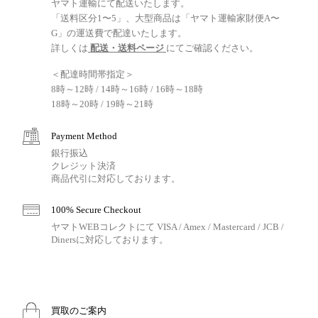
ヤマト運輸にて配送いたします。
「送料区分1〜5」、大型商品は「ヤマト運輸家財便A〜
G」の運送費で配達いたします。
詳しくは
配送・送料ページ
にてご確認ください。
＜配達時間帯指定＞
8時～12時 / 14時～16時 / 16時～18時
18時～20時 / 19時～21時
Payment Method
銀行振込
クレジット決済
商品代引に対応しております。
100% Secure Checkout
ヤマトWEBコレクトにて VISA / Amex / Mastercard / JCB /
Dinersに対応しております。
買取のご案内