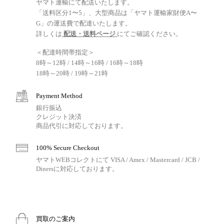
ヤマト運輸にて配送いたします。
「送料区分1〜5」、大型商品は「ヤマト運輸家財便A〜
G」の運送費で配達いたします。
詳しくは
配送・送料ページ
にてご確認ください。
＜配達時間帯指定＞
8時～12時 / 14時～16時 / 16時～18時
18時～20時 / 19時～21時
Payment Method
銀行振込
クレジット決済
商品代引に対応しております。
100% Secure Checkout
ヤマトWEBコレクトにて VISA / Amex / Mastercard / JCB /
Dinersに対応しております。
買取のご案内