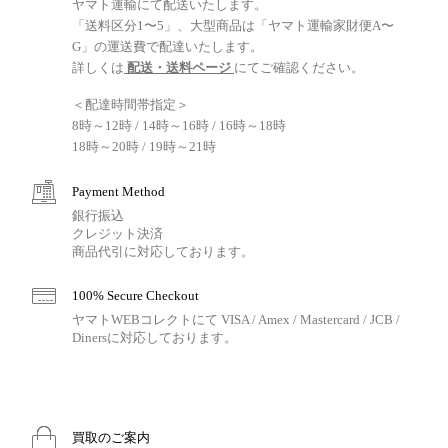
ヤマト運輸にて配送いたします。
「送料区分1〜5」、大型商品は「ヤマト運輸家財便A〜
G」の運送費で配達いたします。
詳しくは
配送・送料ページ
にてご確認ください。
＜配達時間帯指定＞
8時～12時 / 14時～16時 / 16時～18時
18時～20時 / 19時～21時
Payment Method
銀行振込
クレジット決済
商品代引に対応しております。
100% Secure Checkout
ヤマトWEBコレクトにて VISA / Amex / Mastercard / JCB /
Dinersに対応しております。
買取のご案内