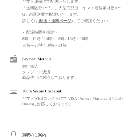
ヤマト運輸にて配送いたします。
「送料区分1〜5」、大型商品は「ヤマト運輸家財便A〜
G」の運送費で配達いたします。
詳しくは
配送・送料ページ
にてご確認ください。
＜配達時間帯指定＞
8時～12時 / 14時～16時 / 16時～18時
18時～20時 / 19時～21時
Payment Method
銀行振込
クレジット決済
商品代引に対応しております。
100% Secure Checkout
ヤマトWEBコレクトにて VISA / Amex / Mastercard / JCB /
Dinersに対応しております。
買取のご案内