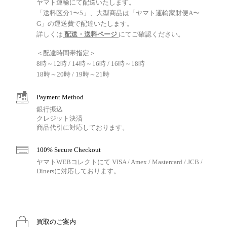
ヤマト運輸にて配送いたします。
「送料区分1〜5」、大型商品は「ヤマト運輸家財便A〜
G」の運送費で配達いたします。
詳しくは
配送・送料ページ
にてご確認ください。
＜配達時間帯指定＞
8時～12時 / 14時～16時 / 16時～18時
18時～20時 / 19時～21時
Payment Method
銀行振込
クレジット決済
商品代引に対応しております。
100% Secure Checkout
ヤマトWEBコレクトにて VISA / Amex / Mastercard / JCB /
Dinersに対応しております。
買取のご案内