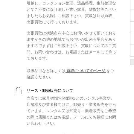
引越し、コレクション整理、遺品整理、生前整理な
どでご不要になりました古い家具、雑貨類等ござい
ましたらお気軽にご相談下さい。買取は店頭買取、
出張買取にて行っております。
出張買取は横浜市を中心にお伺いさせて頂いており
ますがその他の地域でもお伺いが出来る場合があり
ますのでまずはご相談下さい。買取についてのご質
問、お問い合わせは、お電話またはメールにて承っ
ております。
取扱品目など詳しくは
買取についてのページ
をご
確認ください。
リース・卸売販売について
当店では家具/雑貨/小物類などのレンタル事業や、
店舗様及び業者様向けに、卸売り・業者販売を行っ
ています。レンタル又は卸売り・業者販売をご希望
の際は店頭またはお電話、メールにてお気軽にお問
い合わせ下さい。