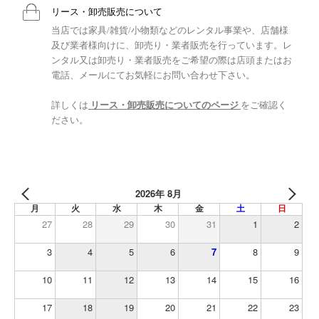
リース・卸売販売について
当店では家具/雑貨/小物類などのレンタル事業や、店舗様
及び業者様向けに、卸売り・業者販売を行っています。レ
ンタル又は卸売り・業者販売をご希望の際は店頭またはお
電話、メールにてお気軽にお問い合わせ下さい。
詳しくは
リース・卸売販売についてのページ
をご確認く
ださい。
2026年 8月
月
火
水
木
金
土
日
27
28
29
30
31
1
2
3
4
5
6
7
8
9
10
11
12
13
14
15
16
17
18
19
20
21
22
23