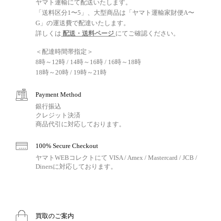
ヤマト運輸にて配送いたします。
「送料区分1〜5」、大型商品は「ヤマト運輸家財便A〜
G」の運送費で配達いたします。
詳しくは
配送・送料ページ
にてご確認ください。
＜配達時間帯指定＞
8時～12時 / 14時～16時 / 16時～18時
18時～20時 / 19時～21時
Payment Method
銀行振込
クレジット決済
商品代引に対応しております。
100% Secure Checkout
ヤマトWEBコレクトにて VISA / Amex / Mastercard / JCB /
Dinersに対応しております。
買取のご案内