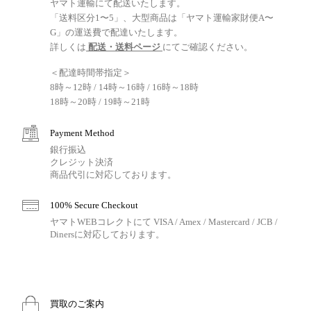
ヤマト運輸にて配送いたします。
「送料区分1〜5」、大型商品は「ヤマト運輸家財便A〜
G」の運送費で配達いたします。
詳しくは
配送・送料ページ
にてご確認ください。
＜配達時間帯指定＞
8時～12時 / 14時～16時 / 16時～18時
18時～20時 / 19時～21時
Payment Method
銀行振込
クレジット決済
商品代引に対応しております。
100% Secure Checkout
ヤマトWEBコレクトにて VISA / Amex / Mastercard / JCB /
Dinersに対応しております。
買取のご案内