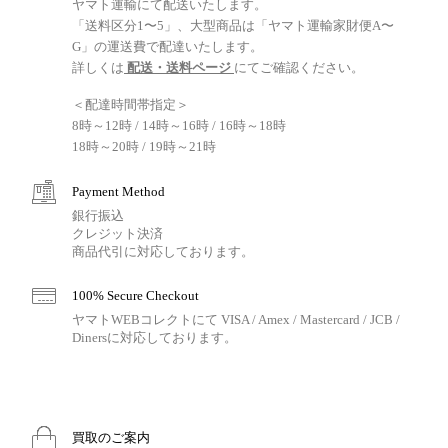
ヤマト運輸にて配送いたします。
「送料区分1〜5」、大型商品は「ヤマト運輸家財便A〜
G」の運送費で配達いたします。
詳しくは
配送・送料ページ
にてご確認ください。
＜配達時間帯指定＞
8時～12時 / 14時～16時 / 16時～18時
18時～20時 / 19時～21時
Payment Method
銀行振込
クレジット決済
商品代引に対応しております。
100% Secure Checkout
ヤマトWEBコレクトにて VISA / Amex / Mastercard / JCB /
Dinersに対応しております。
買取のご案内