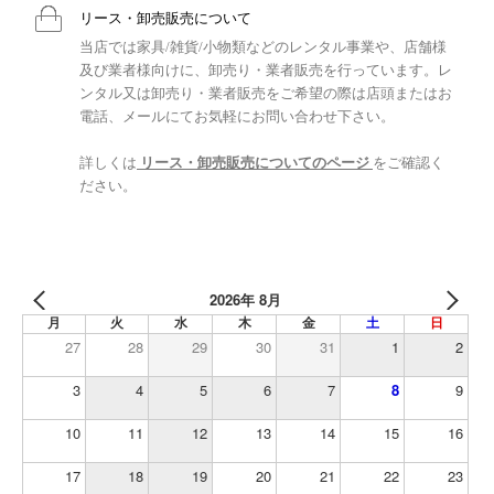
リース・卸売販売について
当店では家具/雑貨/小物類などのレンタル事業や、店舗様
及び業者様向けに、卸売り・業者販売を行っています。レ
ンタル又は卸売り・業者販売をご希望の際は店頭またはお
電話、メールにてお気軽にお問い合わせ下さい。
詳しくは
リース・卸売販売についてのページ
をご確認く
ださい。
2026年 8月
月
火
水
木
金
土
日
27
28
29
30
31
1
2
3
4
5
6
7
8
9
10
11
12
13
14
15
16
17
18
19
20
21
22
23