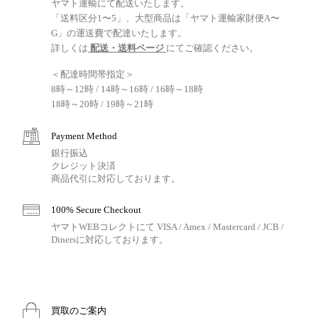
ヤマト運輸にて配送いたします。
「送料区分1〜5」、大型商品は「ヤマト運輸家財便A〜
G」の運送費で配達いたします。
詳しくは
配送・送料ページ
にてご確認ください。
＜配達時間帯指定＞
8時～12時 / 14時～16時 / 16時～18時
18時～20時 / 19時～21時
Payment Method
銀行振込
クレジット決済
商品代引に対応しております。
100% Secure Checkout
ヤマトWEBコレクトにて VISA / Amex / Mastercard / JCB /
Dinersに対応しております。
買取のご案内