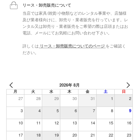
リース・卸売販売について
当店では家具/雑貨/小物類などのレンタル事業や、店舗様
及び業者様向けに、卸売り・業者販売を行っています。レ
ンタル又は卸売り・業者販売をご希望の際は店頭またはお
電話、メールにてお気軽にお問い合わせ下さい。
詳しくは
リース・卸売販売についてのページ
をご確認く
ださい。
2026年 8月
月
火
水
木
金
土
日
27
28
29
30
31
1
2
3
4
5
6
7
8
9
10
11
12
13
14
15
16
17
18
19
20
21
22
23