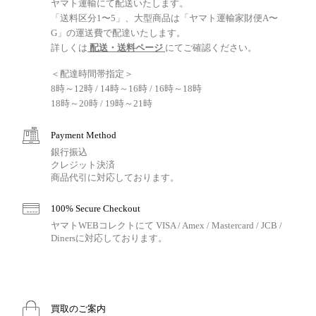
ヤマト運輸にて配送いたします。
「送料区分1〜5」、大型商品は「ヤマト運輸家財便A〜
G」の運送費で配達いたします。
詳しくは
配送・送料ページ
にてご確認ください。
＜配達時間帯指定＞
8時～12時 / 14時～16時 / 16時～18時
18時～20時 / 19時～21時
Payment Method
銀行振込
クレジット決済
商品代引に対応しております。
100% Secure Checkout
ヤマトWEBコレクトにて VISA / Amex / Mastercard / JCB /
Dinersに対応しております。
買取のご案内