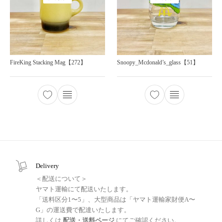
FireKing Stacking Mag【272】
Snoopy_Mcdonald’s_glass【51】
Delivery
＜配送について＞
ヤマト運輸にて配送いたします。
「送料区分1〜5」、大型商品は「ヤマト運輸家財便A〜
G」の運送費で配達いたします。
詳しくは
配送・送料ページ
にてご確認ください。