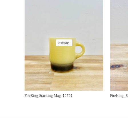
在庫切れ
FireKing Stacking Mag【272】
FireKing_