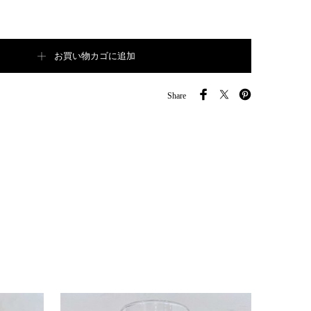
wl【B4278】個
お買い物カゴに追加
Share