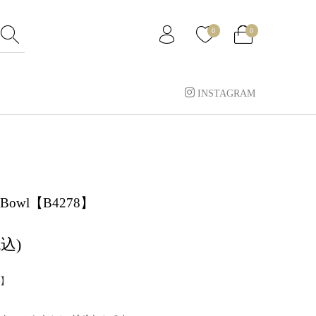
0
0
INSTAGRAM
g Bowl【B4278】
税込)
】