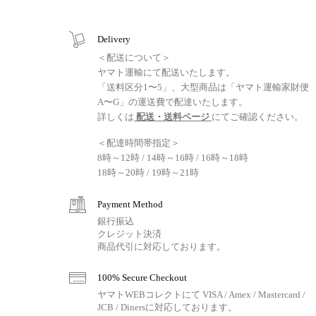
Delivery
＜配送について＞
ヤマト運輸にて配送いたします。
「送料区分1〜5」、大型商品は「ヤマト運輸家財便
A〜G」の運送費で配達いたします。
詳しくは
配送・送料ページ
にてご確認ください。
＜配達時間帯指定＞
8時～12時 / 14時～16時 / 16時～18時
18時～20時 / 19時～21時
Payment Method
銀行振込
クレジット決済
商品代引に対応しております。
100% Secure Checkout
ヤマトWEBコレクトにて VISA / Amex / Mastercard /
JCB / Dinersに対応しております。