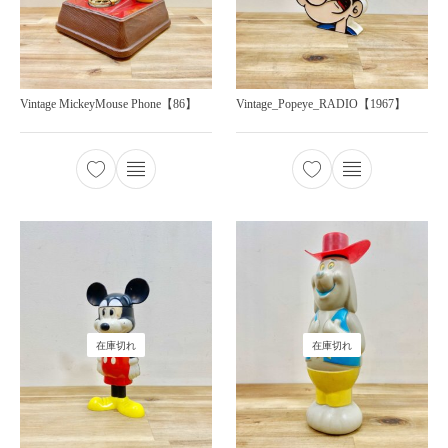
Vintage MickeyMouse Phone【86】
Vintage_Popeye_RADIO【1967】
在庫切れ
在庫切れ