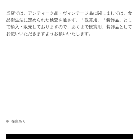
当店では、アンティーク品・ヴィンテージ品に関しましては、食
品衛生法に定められた検査を通さず、「観賞用」「装飾品」とし
て輸入・販売しておりますので、あくまで観賞用、装飾品として
お使いいただきますようお願いいたします。
在庫あり
Vintage Harley Davidson Plush Toy【B4866】個