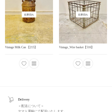
在庫切れ
在庫切れ
Vintage Milk Can 【215】
Vintage_Wire basket【516】
Delivery
＜配送について＞
ヤマト運輸にて配送いたします。