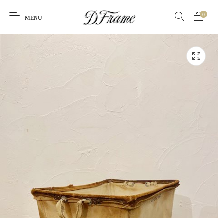
0
MENU