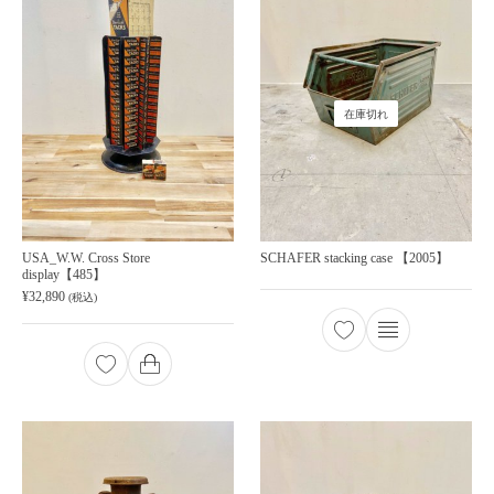
在庫切れ
USA_W.W. Cross Store
SCHAFER stacking case 【2005】
display【485】
¥
32,890
(税込)