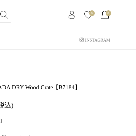
0
0
INSTAGRAM
NADA DRY Wood Crate【B7184】
(税込)
】