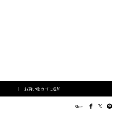
DRY Wood Crate【B7184】個
お買い物カゴに追加
Share