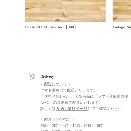
U.S.ARMY Military box【388】
Vintage_S
Delivery
＜配送について＞
ヤマト運輸にて配送いたします。
「送料区分1〜5」、大型商品は「ヤマト運輸家財便
A〜G」の運送費で配達いたします。
詳しくは
配送・送料ページ
にてご確認ください。
＜配達時間帯指定＞
8時～12時 / 14時～16時 / 16時～18時