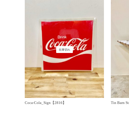
在庫切れ
Coca-Cola_Sign【2816】
Tin Barn 