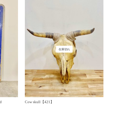
在庫切れ
d
Cow skull【421】