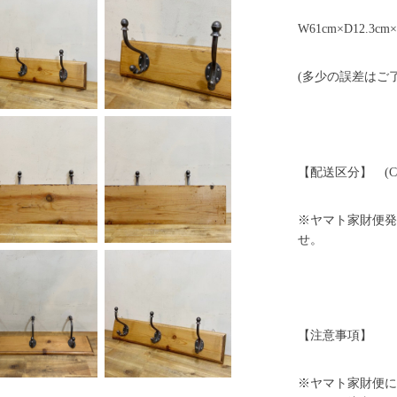
W61cm×D12.3cm×
(多少の誤差はご
【配送区分】 (C
※ヤマト家財便発
せ。
【注意事項】
※ヤマト家財便に