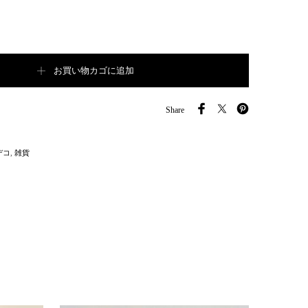
k【B7189】個
お買い物カゴに追加
Share
デコ
,
雑貨