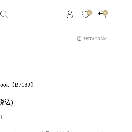
0
0
INSTAGRAM
l hook【B7189】
(税込)
】