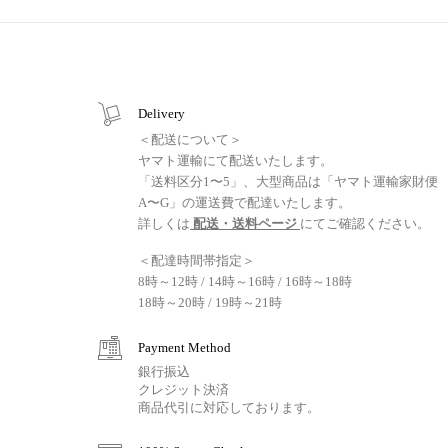
Delivery
＜配送について＞
ヤマト運輸にて配送いたします。
「送料区分1〜5」、大型商品は「ヤマト運輸家財便
A〜G」の運送費で配達いたします。
詳しくは
配送・送料ページ
にてご確認ください。
＜配達時間帯指定＞
8時～12時 / 14時～16時 / 16時～18時
18時～20時 / 19時～21時
Payment Method
銀行振込
クレジット決済
商品代引に対応しております。