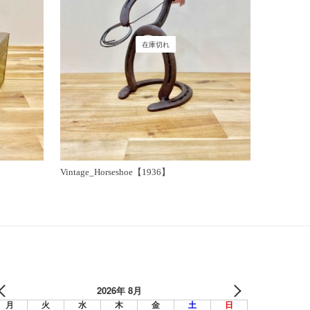
在庫切れ
Vintage_Horseshoe【1936】
2026年 8月
月
火
水
木
金
土
日