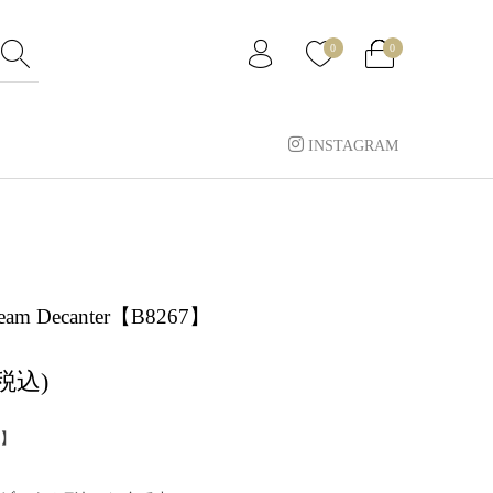
0
0
INSTAGRAM
 Beam Decanter【B8267】
(税込)
】