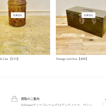
在庫切れ
在庫切れ
ilk Can 【215】
Vintage tool box【408】
買取のご案内
D-Frame(ディーフレーム)ではアンティーク、ヴィン