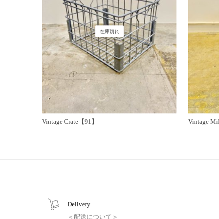
在庫切れ
Vintage Crate【91】
Vintage M
Delivery
＜配送について＞