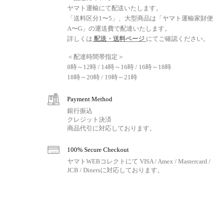
ヤマト運輸にて配送いたします。
「送料区分1〜5」、大型商品は「ヤマト運輸家財便
A〜G」の運送費で配達いたします。
詳しくは
配送・送料ページ
にてご確認ください。
＜配達時間帯指定＞
8時～12時 / 14時～16時 / 16時～18時
18時～20時 / 19時～21時
Payment Method
銀行振込
クレジット決済
商品代引に対応しております。
100% Secure Checkout
ヤマトWEBコレクトにて VISA / Amex / Mastercard /
JCB / Dinersに対応しております。