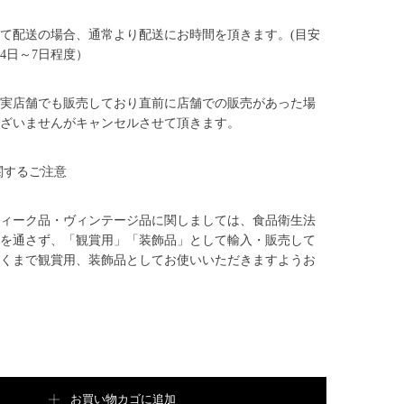
て配送の場合、通常より配送にお時間を頂きます。(目安
4日～7日程度）
実店舗でも販売しており直前に店舗での販売があった場
ざいませんがキャンセルさせて頂きます。
関するご注意
ィーク品・ヴィンテージ品に関しましては、食品衛生法
を通さず、「観賞用」「装飾品」として輸入・販売して
くまで観賞用、装飾品としてお使いいただきますようお
 Decanter【B8267】個
お買い物カゴに追加