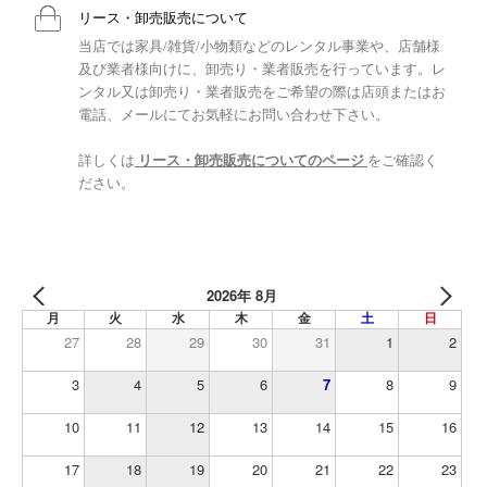
リース・卸売販売について
当店では家具/雑貨/小物類などのレンタル事業や、店舗様
及び業者様向けに、卸売り・業者販売を行っています。レ
ンタル又は卸売り・業者販売をご希望の際は店頭またはお
電話、メールにてお気軽にお問い合わせ下さい。
詳しくは
リース・卸売販売についてのページ
をご確認く
ださい。
2026年 8月
月
火
水
木
金
土
日
27
28
29
30
31
1
2
3
4
5
6
7
8
9
10
11
12
13
14
15
16
17
18
19
20
21
22
23