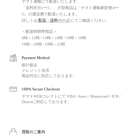
ヤマト運輸にて配送いたします。
「送料区分1〜5」、大型商品は「ヤマト運輸家財便A〜
G」の運送費で配達いたします。
詳しくは
配送・送料ページ
にてご確認ください。
＜配達時間帯指定＞
8時～12時 / 14時～16時 / 16時～18時
18時～20時 / 19時～21時
Payment Method
銀行振込
クレジット決済
商品代引に対応しております。
100% Secure Checkout
ヤマトWEBコレクトにて VISA / Amex / Mastercard / JCB /
Dinersに対応しております。
買取のご案内