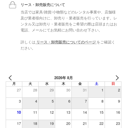
リース・卸売販売について
当店では家具/雑貨/小物類などのレンタル事業や、店舗様
及び業者様向けに、卸売り・業者販売を行っています。レ
ンタル又は卸売り・業者販売をご希望の際は店頭またはお
電話、メールにてお気軽にお問い合わせ下さい。
詳しくは
リース・卸売販売についてのページ
をご確認く
ださい。
2026年 8月
月
火
水
木
金
土
日
27
28
29
30
31
1
2
3
4
5
6
7
8
9
10
11
12
13
14
15
16
17
18
19
20
21
22
23