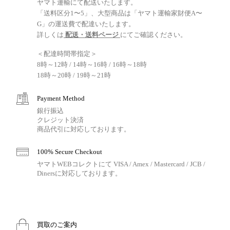
ヤマト運輸にて配送いたします。
「送料区分1〜5」、大型商品は「ヤマト運輸家財便A〜
G」の運送費で配達いたします。
詳しくは
配送・送料ページ
にてご確認ください。
＜配達時間帯指定＞
8時～12時 / 14時～16時 / 16時～18時
18時～20時 / 19時～21時
Payment Method
銀行振込
クレジット決済
商品代引に対応しております。
100% Secure Checkout
ヤマトWEBコレクトにて VISA / Amex / Mastercard / JCB /
Dinersに対応しております。
買取のご案内