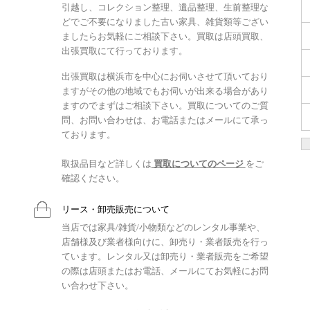
引越し、コレクション整理、遺品整理、生前整理な
どでご不要になりました古い家具、雑貨類等ござい
ましたらお気軽にご相談下さい。買取は店頭買取、
出張買取にて行っております。
出張買取は横浜市を中心にお伺いさせて頂いており
ますがその他の地域でもお伺いが出来る場合があり
ますのでまずはご相談下さい。買取についてのご質
問、お問い合わせは、お電話またはメールにて承っ
ております。
取扱品目など詳しくは
買取についてのページ
をご
確認ください。
リース・卸売販売について
当店では家具/雑貨/小物類などのレンタル事業や、
店舗様及び業者様向けに、卸売り・業者販売を行っ
ています。レンタル又は卸売り・業者販売をご希望
の際は店頭またはお電話、メールにてお気軽にお問
い合わせ下さい。