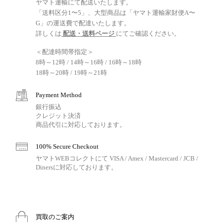
ヤマト運輸にて配送いたします。
「送料区分1〜5」、大型商品は「ヤマト運輸家財便A〜
G」の運送費で配達いたします。
詳しくは
配送・送料ページ
にてご確認ください。
＜配達時間帯指定＞
8時～12時 / 14時～16時 / 16時～18時
18時～20時 / 19時～21時
Payment Method
銀行振込
クレジット決済
商品代引に対応しております。
100% Secure Checkout
ヤマトWEBコレクトにて VISA / Amex / Mastercard / JCB /
Dinersに対応しております。
買取のご案内