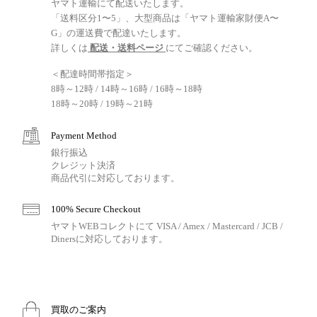
ヤマト運輸にて配送いたします。
「送料区分1〜5」、大型商品は「ヤマト運輸家財便A〜
G」の運送費で配達いたします。
詳しくは
配送・送料ページ
にてご確認ください。
＜配達時間帯指定＞
8時～12時 / 14時～16時 / 16時～18時
18時～20時 / 19時～21時
Payment Method
銀行振込
クレジット決済
商品代引に対応しております。
100% Secure Checkout
ヤマトWEBコレクトにて VISA / Amex / Mastercard / JCB /
Dinersに対応しております。
買取のご案内