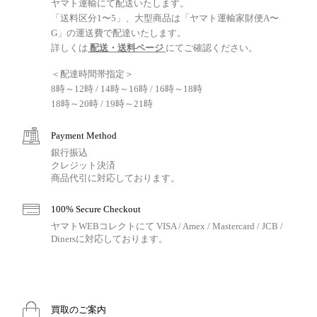
ヤマト運輸にて配送いたします。
「送料区分1〜5」、大型商品は「ヤマト運輸家財便A〜
G」の運送費で配達いたします。
詳しくは
配送・送料ページ
にてご確認ください。
＜配達時間帯指定＞
8時～12時 / 14時～16時 / 16時～18時
18時～20時 / 19時～21時
Payment Method
銀行振込
クレジット決済
商品代引に対応しております。
100% Secure Checkout
ヤマトWEBコレクトにて VISA / Amex / Mastercard / JCB /
Dinersに対応しております。
買取のご案内